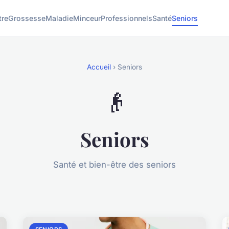
tre
Grossesse
Maladie
Minceur
Professionnels
Santé
Seniors
Accueil
› Seniors
👴
Seniors
Santé et bien-être des seniors