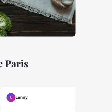
e Paris
Lenny
L