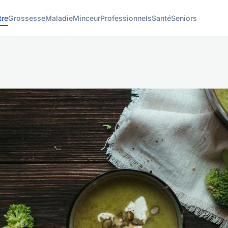
tre
Grossesse
Maladie
Minceur
Professionnels
Santé
Seniors