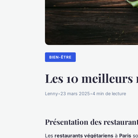
BIEN-ÊTRE
Les 10 meilleurs 
Lenny
•
23 mars 2025
•
4 min de lecture
Présentation des restaurant
Les
restaurants végétariens
à
Paris
so