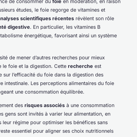
tance de consommer du
foie
en modération, en raison
usieurs études, le foie regorge de vitamines et
analyses scientifiques récentes
révèlent son rôle
nté digestive
. En particulier, les vitamines B
étabolisme énergétique, favorisant ainsi un système
ssité de mener d’autres recherches pour mieux
le foie et la digestion. Cette
recherche
est
e sur l’efficacité du foie dans la digestion des
re intestinale. Les perceptions alimentaires du foie
ageant une consommation équilibrée.
alement des
risques associés
à une consommation
les gens sont invités à varier leur alimentation, en
s leur régime pour optimiser les bénéfices sans
este essentiel pour aligner ses choix nutritionnels