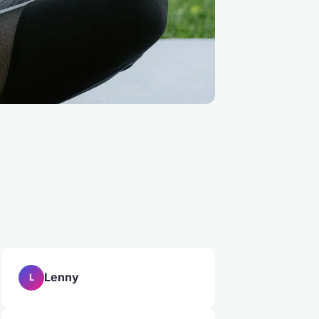
Lenny
L