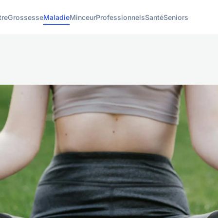
tre
Grossesse
Maladie
Minceur
Professionnels
Santé
Seniors