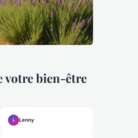
e votre bien-être
Lenny
L