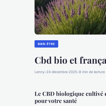
BIEN-ÊTRE
Cbd bio et frança
Lenny
•
24 décembre 2025
•
8 min de lecture
Le CBD biologique cultivé e
pour votre santé