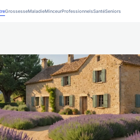
tre
Grossesse
Maladie
Minceur
Professionnels
Santé
Seniors